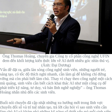
Ông Thomas Hoàng, chuyên gia Công ty cổ phần công nghệ UFIN
đem đến khối lượng kiến thức lớn về AI dưới nhiều góc nhìn thú vị.
(Ảnh: Đại Dương)
Vấn đề đặt ra, giữa làn sóng công nghệ sinh viên, những người trẻ,
sáng tạo, có tốc độ thích nghi nhanh, cần làm gì để không chỉ đứng
vững mà còn phải biết làm chủ. Thay vì chạy theo công nghệ một cách
mù quáng, sinh viên cần biết cách khai thác AI như một công cụ để
phát triển kỹ năng, tư duy, và bản lĩnh nghề nghiệp” – ông Thomas
Hoàng nhắn nhủ đến các sinh viên.
Buổi nói chuyện đã cập nhật những xu hướng mới trong lĩnh vực
chuyển đổi số và trí tuệ nhân tạo, trả lời câu hỏi vì sao sinh viên cần
làm chủ AI và khám phá những kỹ năng số thiết yếu mà mỗi sinh viên