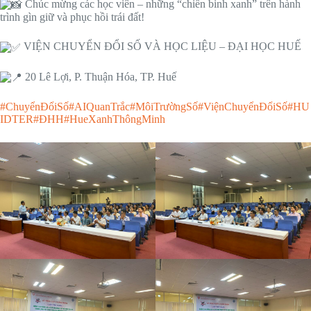
Chúc mừng các học viên – những “chiến binh xanh” trên hành
trình gìn giữ và phục hồi trái đất!
VIỆN CHUYỂN ĐỔI SỐ VÀ HỌC LIỆU – ĐẠI HỌC HUẾ
20 Lê Lợi, P. Thuận Hóa, TP. Huế
#ChuyểnĐổiSố
#AIQuanTrắc
#MôiTrườngSố
#ViệnChuyểnĐổiSố
#HU
IDTER
#ĐHH
#HueXanhThôngMinh