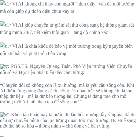
Vì AI không chỉ thay con người “nhìn thấy” vấn đề môi trường,
mà còn giúp dự đoán điều chưa xảy ra
Vì AI giúp chuyển từ giám sát thủ công sang hệ thống giám sát
thông minh 24/7, tiết kiệm thời gian – tăng độ chính xác
Vì AI là chìa khóa để bảo vệ môi trường trong kỷ nguyên biến
đổi khí hậu và phát triển bền vững
PGS.TS. Nguyễn Quang Tuấn, Phó Viện trưởng Viện Chuyển
đổi số và Học liệu phát biểu đầy cảm hứng:
“Chuyển đổi số không còn là xu hướng, mà là yêu cầu sống còn. Khi
AI được ứng dụng đúng cách, công tác quan trắc sẽ không chỉ là thu
thập dữ liệu – mà là dự báo tương lai. Chúng ta đang trao cho môi
trường một ‘trí tuệ nhân tạo để sống còn’.”
Khóa tập huấn này là bước đi đầu tiên nhưng đầy ý nghĩa, đánh
dấu sự chuyển mình của lực lượng quan trắc môi trường TP. Huế sang
một thế hệ số hóa – thông minh – chủ động và bền vững.