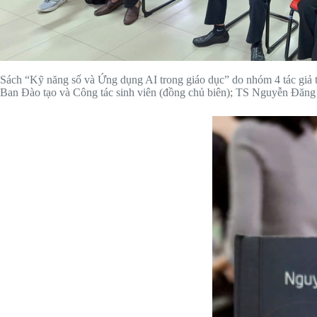
Sách “Kỹ năng số và Ứng dụng AI trong giáo dục” do nhóm 4 tác gi
Ban Đào tạo và Công tác sinh viên (đồng chủ biên); TS Nguyễn Đă