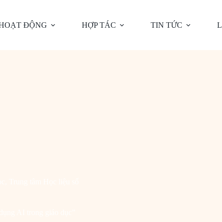
HOẠT ĐỘNG
HỢP TÁC
TIN TỨC
L
ọc
,
Trung tâm Học liệu số
dụng AI trong giáo dục”