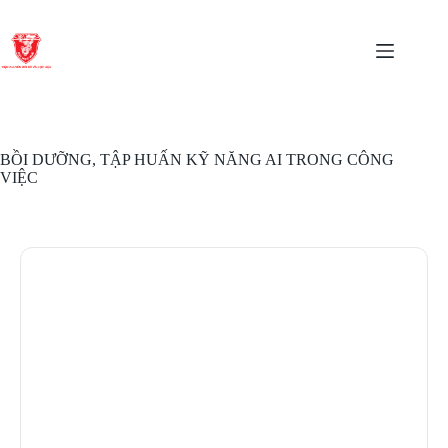
Chuyển
đến
phần
nội
dung
BỒI DƯỠNG, TẬP HUẤN KỸ NĂNG AI TRONG CÔNG
VIỆC