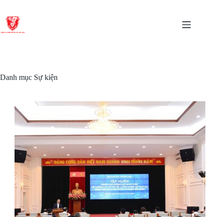
Chuyển
đến
phần
nội
dung
Danh mục
Sự kiện