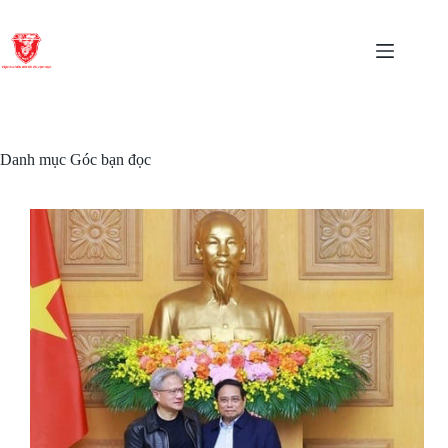
Chuyển
đến
phần
nội
dung
Danh mục
Góc bạn đọc