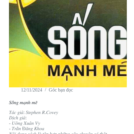
12/11/2024
Góc bạn đọc
𝑆𝑜̂́𝑛𝑔 𝑚𝑎̣𝑛ℎ 𝑚𝑒̃
𝑇𝑎́𝑐 𝑔𝑖𝑎̉: 𝑆𝑡𝑒𝑝ℎ𝑒𝑛 𝑅.𝐶𝑜𝑣𝑒𝑦
𝐷𝑖̣𝑐ℎ 𝑔𝑖𝑎̉:
- 𝑈𝑜̂𝑛𝑔 𝑋𝑢𝑎̂𝑛 𝑉𝑦
- 𝑇𝑟𝑎̂̀𝑛 Đ𝑎̆𝑛𝑔 𝐾ℎ𝑜𝑎
𝑁𝑜̣̂𝑖 𝑑𝑢𝑛𝑔 𝑠𝑎́𝑐ℎ 𝑙𝑎̀ 𝑡𝑎̣̂𝑝 ℎ𝑜̛̣𝑝 𝑛ℎ𝑢̛̃𝑛𝑔 𝑐𝑎̂𝑢 𝑐ℎ𝑢𝑦𝑒̣̂𝑛 𝑐𝑜́ 𝑡ℎ𝑎̣̂𝑡