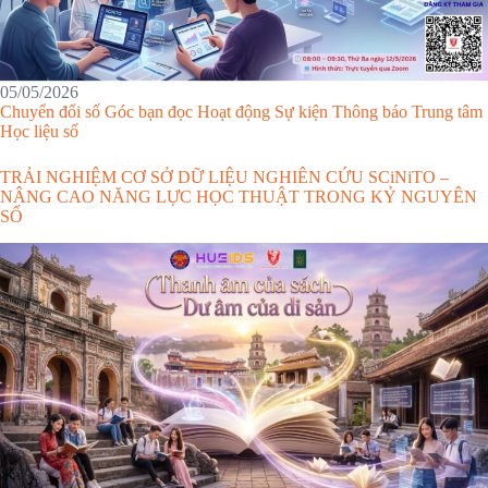
05/05/2026
Chuyển đổi số
Góc bạn đọc
Hoạt động
Sự kiện
Thông báo
Trung tâm
Học liệu số
TRẢI NGHIỆM CƠ SỞ DỮ LIỆU NGHIÊN CỨU SCiNiTO –
NÂNG CAO NĂNG LỰC HỌC THUẬT TRONG KỶ NGUYÊN
SỐ