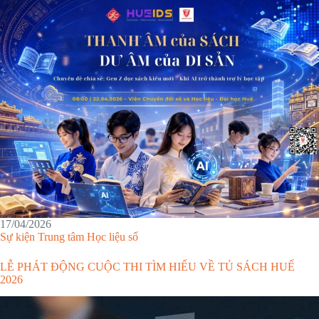
17/04/2026
Sự kiện
Trung tâm Học liệu số
LỄ PHÁT ĐỘNG CUỘC THI TÌM HIỂU VỀ TỦ SÁCH HUẾ
2026